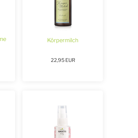
eme
Körpermilch
22,95
EUR