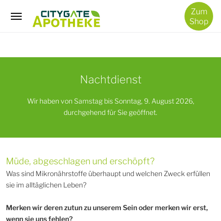
/
Zum
Mikronährstofftherapie
Shop
Nachtdienst
Wir haben von Samstag bis Sonntag, 9. August 2026,
durchgehend für Sie geöffnet.
Müde, abgeschlagen und erschöpft?
Was sind Mikronährstoffe überhaupt und welchen Zweck erfüllen
sie im alltäglichen Leben?
Merken wir deren zutun zu unserem Sein oder merken wir erst,
wenn sie uns fehlen?