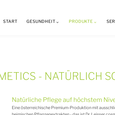
. Leisser cosmet
START
GESUNDHEIT
PRODUKTE
SER
SMETICS - NATÜRLICH S
Natürliche Pflege auf höchstem Niv
Eine österreichische Premium-Produktion mit ausschlie
heimischen Pflanzenextrakten - das ist Dr. Leisser cosm