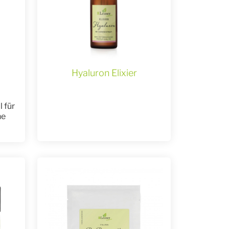
Hyaluron Elixier
 für
he