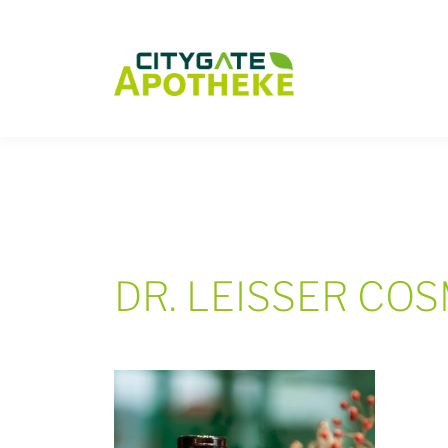
/
Dr
DR. LEISSER CO