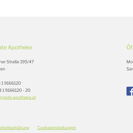
ate Apotheke
Öf
er Straße 195/47
Mon
ien
Sam
3 1 9166120
3 1 9166120 - 20
tygate-apotheke.at
eiheitserklärung
Cookieeinstellungen