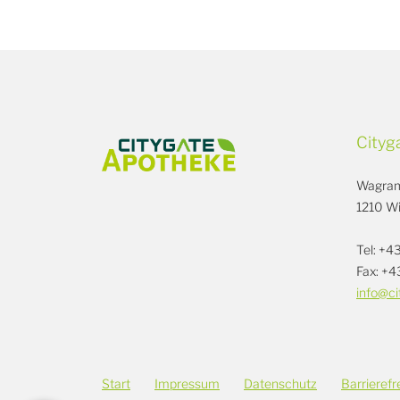
Cityg
Wagram
1210 W
Tel: +4
Fax: +4
info@ci
Start
Impressum
Datenschutz
Barrierefr