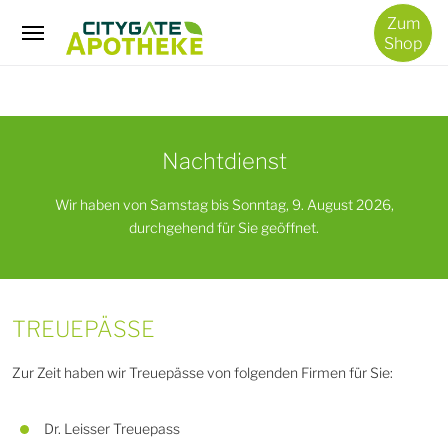
/
Zum
Treuepässe
Shop
Nachtdienst
Wir haben von Samstag bis Sonntag, 9. August 2026,
durchgehend für Sie geöffnet.
TREUEPÄSSE
Zur Zeit haben wir Treuepässe von folgenden Firmen für Sie:
Dr. Leisser Treuepass