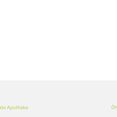
ate Apotheke
Öf