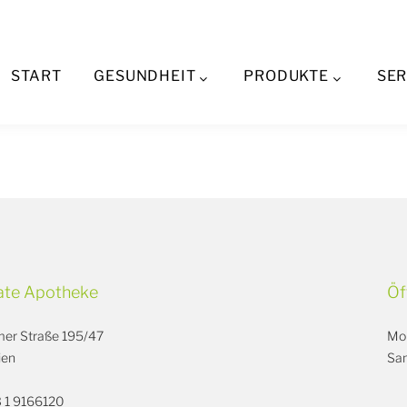
Cookie settings
START
GESUNDHEIT
PRODUKTE
SER
ate Apotheke
Öf
er Straße 195/47
Mon
ien
Sam
3 1 9166120