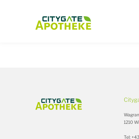
/
Cityg
Wagram
1210 W
Tel: +4