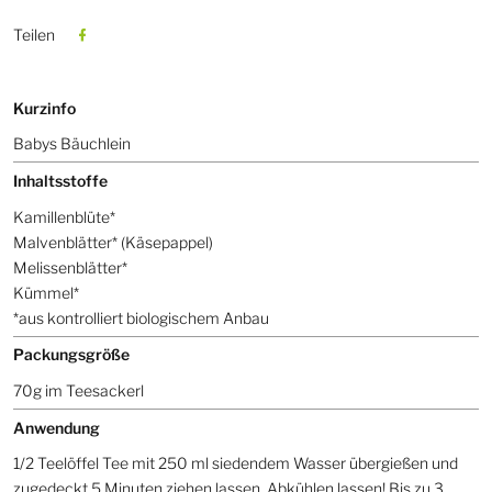
Teilen
Kurzinfo
Babys Bäuchlein
Inhaltsstoffe
Kamillenblüte*
Malvenblätter* (Käsepappel)
Melissenblätter*
Kümmel*
*aus kontrolliert biologischem Anbau
Packungsgröße
70g im Teesackerl
Anwendung
1/2 Teelöffel Tee mit 250 ml siedendem Wasser übergießen und
zugedeckt 5 Minuten ziehen lassen. Abkühlen lassen! Bis zu 3